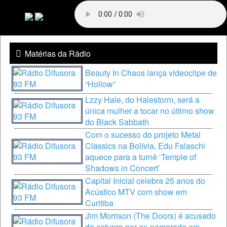
Matérias da Rádio
Beauty In Chaos lança videoclipe de
“Hollow”
Lzzy Hale, do Halestorm, será a
única mulher a tocar no último show
do Black Sabbath
Com o sucesso do projeto Metal
Classics na Bolívia, Edu Falaschi
aquece para a turnê ‘Temple of
Shadows in Concert’
Capital Inicial celebra 25 anos do
Acústico MTV com show em
Curitiba
Jim Morrison (The Doors) é acusado
de estupro por ex-namorada em