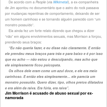
De acordo com a
People
(via
Wikimetal
), a ex-companheira
de Jim apontou no documentário que o astro do rock passava
por mudanças repentinas de comportamento, deixando de ser
um homem carinhoso e se tornando alguém parecido com “um
monstro possuído”.
Ela ainda fez um forte relato dizendo que chegou a dizer
“não” em alguns envolvimentos sexuais, mas Morrison a forçou,
prendendo seus braços:
“Eu não queria fazer, e eu disse não claramente. E então
ele prendeu meus braços para trás e para baixo e é por isso
que eu acho — não estou o desculpando, mas acho que
ele simplesmente ficou psicopata.
Os olhos dele eram como um azul doce, e ele era meio
carinhoso. E então eles simplesmente… ele parecia um
monstro possuído. Quero dizer, tipo, olhos pretos dilatados
e era além da raiva. Era fúria, era raiva”.
Jim Morrison é acusado de abuso sexual por ex-
namorada