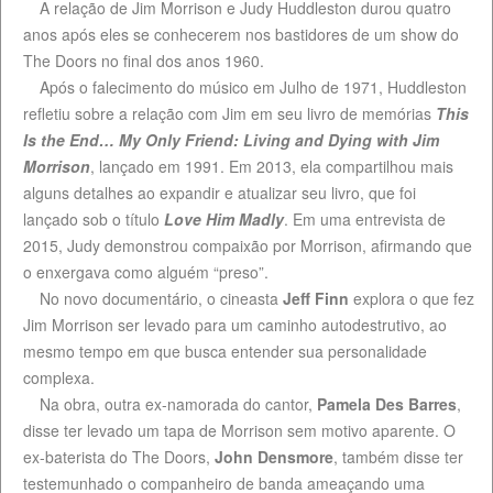
A relação de Jim Morrison e Judy Huddleston durou quatro
anos após eles se conhecerem nos bastidores de um show do
The Doors no final dos anos 1960.
Após o falecimento do músico em Julho de 1971, Huddleston
refletiu sobre a relação com Jim em seu livro de memórias
This
Is the End… My Only Friend: Living and Dying with Jim
Morrison
, lançado em 1991. Em 2013, ela compartilhou mais
alguns detalhes ao expandir e atualizar seu livro, que foi
lançado sob o título
Love Him Madly
. Em uma entrevista de
2015, Judy demonstrou compaixão por Morrison, afirmando que
o enxergava como alguém “preso”.
No novo documentário, o cineasta
Jeff Finn
explora o que fez
Jim Morrison ser levado para um caminho autodestrutivo, ao
mesmo tempo em que busca entender sua personalidade
complexa.
Na obra, outra ex-namorada do cantor,
Pamela Des Barres
,
disse ter levado um tapa de Morrison sem motivo aparente. O
ex-baterista do The Doors,
John Densmore
, também disse ter
testemunhado o companheiro de banda ameaçando uma